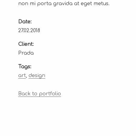
non mi porta gravida at eget metus.
Date:
27.02.2018
Client:
Prada
Tags:
art
,
design
Back to portfolio